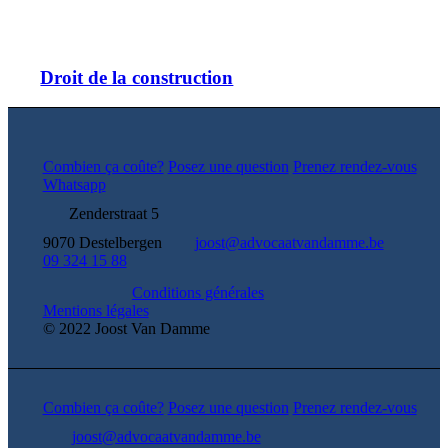
Droit de la construction
Combien ça coûte?
Posez une question
Prenez rendez-vous
Whatsapp
Zenderstraat 5
9070 Destelbergen
joost@advocaatvandamme.be
09 324 15 88
Conditions générales
Mentions légales
© 2022 Joost Van Damme
Combien ça coûte?
Posez une question
Prenez rendez-vous
joost@advocaatvandamme.be