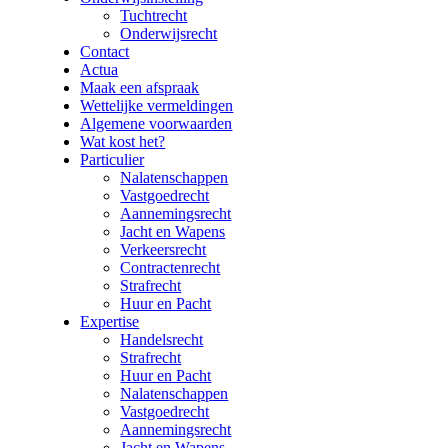
Tuchtrecht
Onderwijsrecht
Contact
Actua
Maak een afspraak
Wettelijke vermeldingen
Algemene voorwaarden
Wat kost het?
Particulier
Nalatenschappen
Vastgoedrecht
Aannemingsrecht
Jacht en Wapens
Verkeersrecht
Contractenrecht
Strafrecht
Huur en Pacht
Expertise
Handelsrecht
Strafrecht
Huur en Pacht
Nalatenschappen
Vastgoedrecht
Aannemingsrecht
Jacht en Wapens